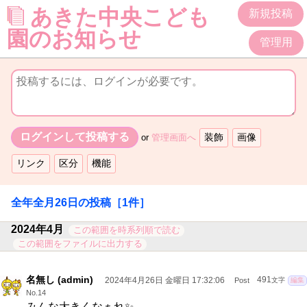
あきた中央こども
新規投稿
園のお知らせ
管理用
or
管理画面へ
全年全月26日
の投稿
［1件］
2024年4月
この範囲を時系列順で読む
この範囲をファイルに出力する
名無し (admin)
2024年4月26日 金曜日 17:32:06
491
Post
文字
編集
No.14
みんな大きくなぁれ✨