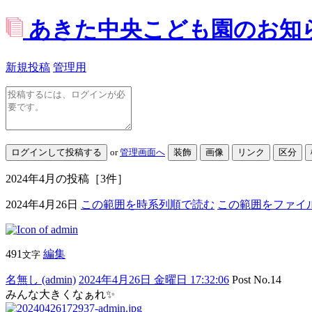
あきた中央こども園のお知
新規投稿
管理用
or
管理画面へ
2024年4月
の投稿
［3件］
2024年4月26日
この範囲を時系列順で読む
この範囲をファイ
491
編集
文字
名無し (admin)
2024年4月26日 金曜日 17:32:06
Post No.14
みんな大きくなぁれ✨