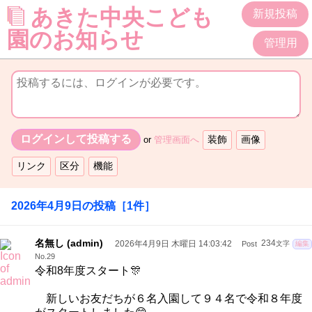
あきた中央こども
新規投稿
園のお知らせ
管理用
or
管理画面へ
2026年4月9日
の投稿
［1件］
名無し (admin)
2026年4月9日 木曜日 14:03:42
234
Post
文字
編集
No.29
令和8年度スタート🎊
新しいお友だちが６名入園して９４名で令和８年度