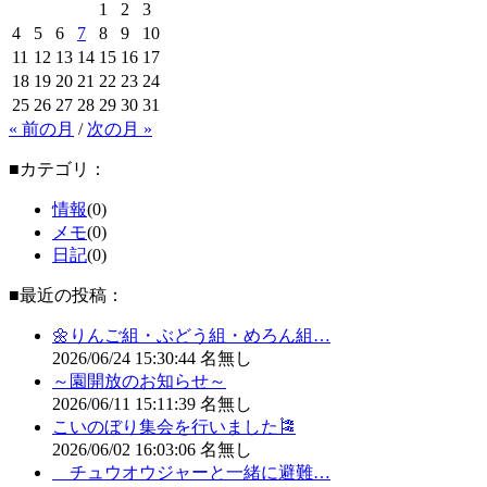
1
2
3
4
5
6
7
8
9
10
11
12
13
14
15
16
17
18
19
20
21
22
23
24
25
26
27
28
29
30
31
« 前の月
/
次の月 »
■カテゴリ：
情報
(0)
メモ
(0)
日記
(0)
■最近の投稿：
🌼りんご組・ぶどう組・めろん組…
2026/06/24
15:30:44
名無し
～園開放のお知らせ～
2026/06/11
15:11:39
名無し
こいのぼり集会を行いました🎏
2026/06/02
16:03:06
名無し
チュウオウジャーと一緒に避難…