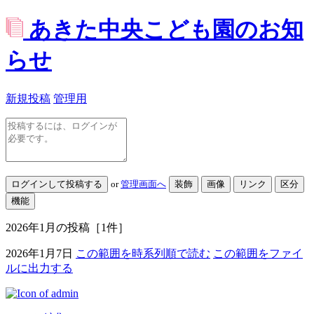
あきた中央こども園のお知
らせ
新規投稿
管理用
or
管理画面へ
2026年1月
の投稿
［1件］
2026年1月7日
この範囲を時系列順で読む
この範囲をファイ
ルに出力する