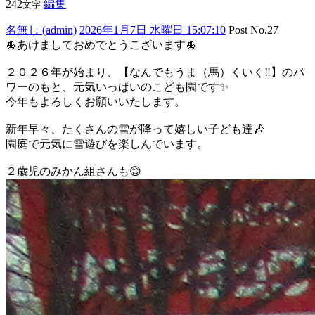
242
編集
文字
名無し (admin)
2026年1月7日 水曜日 15:07:10
Post No.27
🎍あけましておめでとうこざいます🎍
２０２６年が始まり、【なんでもうま（馬）くいく‼️】のパ
ワーのもと、元気いっぱいのこども園です✨
今年もよろしくお願いいたします。
新年早々、たくさんの雪が降って嬉しい子ども達🎶
園庭で元気に雪遊びを楽しんでいます。
２歳児のみかん組さんも😊