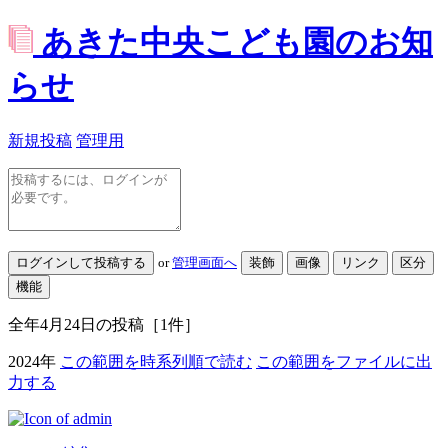
あきた中央こども園のお知
らせ
新規投稿
管理用
or
管理画面へ
全年4月24日
の投稿
［1件］
2024年
この範囲を時系列順で読む
この範囲をファイルに出
力する