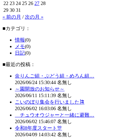
22
23
24
25
26
27
28
29
30
31
« 前の月
/
次の月 »
■カテゴリ：
情報
(0)
メモ
(0)
日記
(0)
■最近の投稿：
🌼りんご組・ぶどう組・めろん組…
2026/06/24
15:30:44
名無し
～園開放のお知らせ～
2026/06/11
15:11:39
名無し
こいのぼり集会を行いました🎏
2026/06/02
16:03:06
名無し
チュウオウジャーと一緒に避難…
2026/06/02
15:46:07
名無し
令和8年度スタート🎊
2026/04/09
14:03:42
名無し