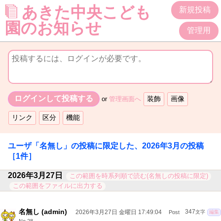
あきた中央こども
新規投稿
園のお知らせ
管理用
or
管理画面へ
ユーザ「
名無し
」の投稿に限定した、
2026年3月
の投稿
［1件］
2026年3月27日
この範囲を時系列順で読む(名無しの投稿に限定)
この範囲をファイルに出力する
名無し (admin)
2026年3月27日 金曜日 17:49:04
347
Post
文字
編集