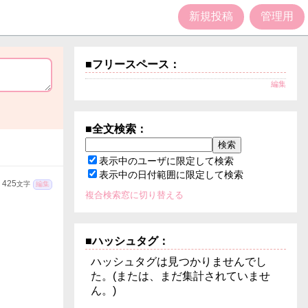
新規投稿
管理用
■フリースペース：
編集
■全文検索：
表示中のユーザに限定して検索
表示中の日付範囲に限定して検索
425
文字
編集
複合検索窓に切り替える
■ハッシュタグ：
ハッシュタグは見つかりませんでし
た。(または、まだ集計されていませ
ん。)