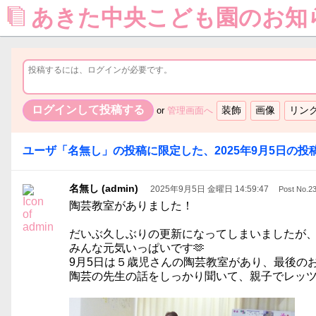
あきた中央こども園のお知
or
管理画面へ
ユーザ「
名無し
」の投稿に限定した、
2025年9月5日
の投稿
名無し (admin)
2025年9月5日 金曜日 14:59:47
Post No.2
陶芸教室がありました！
だいぶ久しぶりの更新になってしまいましたが
みんな元気いっぱいです🫶
9月5日は５歳児さんの陶芸教室があり、最後の
陶芸の先生の話をしっかり聞いて、親子でレッツ 