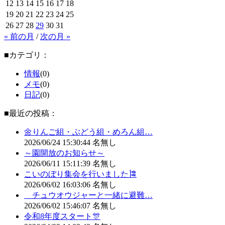
12
13
14
15
16
17
18
19
20
21
22
23
24
25
26
27
28
29
30
31
« 前の月
/
次の月 »
■カテゴリ：
情報
(0)
メモ
(0)
日記
(0)
■最近の投稿：
🌼りんご組・ぶどう組・めろん組…
2026/06/24
15:30:44
名無し
～園開放のお知らせ～
2026/06/11
15:11:39
名無し
こいのぼり集会を行いました🎏
2026/06/02
16:03:06
名無し
チュウオウジャーと一緒に避難…
2026/06/02
15:46:07
名無し
令和8年度スタート🎊