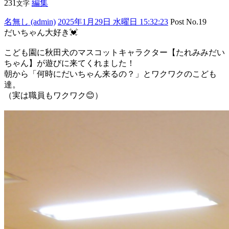
231
編集
文字
名無し (admin)
2025年1月29日 水曜日 15:32:23
Post No.19
だいちゃん大好き💓
こども園に秋田犬のマスコットキャラクター【たれみみだい
ちゃん】が遊びに来てくれました！
朝から「何時にだいちゃん来るの？」とワクワクのこども
達。
（実は職員もワクワク😊）