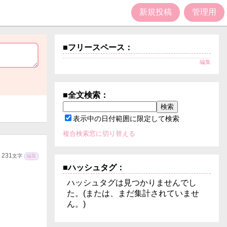
新規投稿
管理用
■フリースペース：
編集
■全文検索：
表示中の日付範囲に限定して検索
複合検索窓に切り替える
231
文字
編集
■ハッシュタグ：
ハッシュタグは見つかりませんでし
た。(または、まだ集計されていませ
ん。)