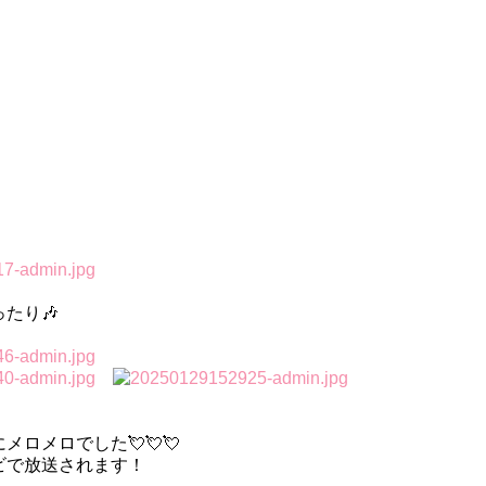
たり🎶
ロメロでした💘💘💘
ビで放送されます！