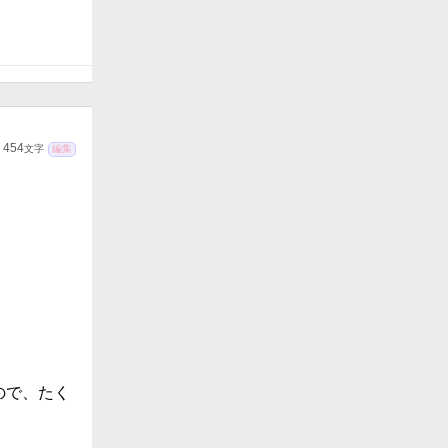
454
文字
編集
ので、たく