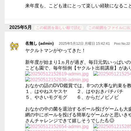
来年度も、こども達にとって楽しい経験になることを
2025年5月
この範囲を新しい順で読む
この範囲をファイルに出
名無し (admin)
2025年5月12日 月曜日 15:42:41
Post No.22
ヤクルトマンがやってきた！
新年度が始まり1ヵ月が過ぎ、毎日元気いっぱい
こども園で、毎年恒例【ヤクルト出前講座】があ
おなかの話のDVD鑑賞では、8つの大事な約束を
１、はやねスヤスヤ ２、はやおきパチパチ 
５、やさいモグモグ ６、からだノビノビ 
おなかの中の菌を退治するボール投げゲームも大
網の中にボールを投げる簡単なゲームかと思いき
さんチャレンジできて嬉しそうでした💪😊