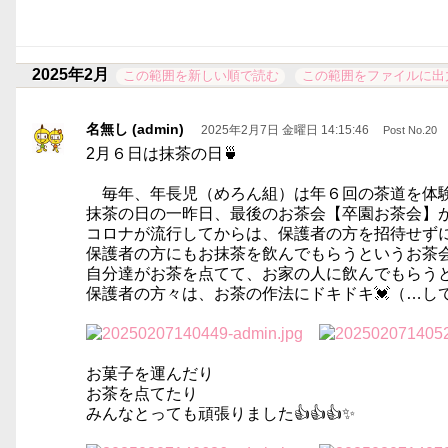
2025年2月
この範囲を新しい順で読む
この範囲をファイルに出
名無し (admin)
2025年2月7日 金曜日 14:15:46
Post No.20
2月６日は抹茶の日🍵
毎年、年長児（めろん組）は年６回の茶道を体験
抹茶の日の一昨日、最後のお茶会【卒園お茶会】
コロナが流行してからは、保護者の方を招待せず
保護者の方にもお抹茶を飲んでもらうというお茶
自分達がお茶を点てて、お家の人に飲んでもらうと
保護者の方々は、お茶の作法にドキドキ💓（…し
お菓子を運んだり
お茶を点てたり
みんなとっても頑張りました👍👍👍✨