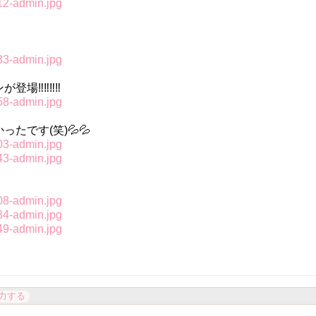
️‼️‼️‼️
です(笑)💦💦
力する