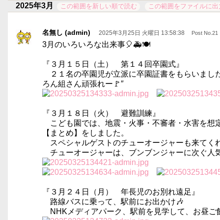
2025年3月
この範囲を新しい順で読む
この範囲をファイルに出
名無し (admin)
2025年3月25日 火曜日 13:58:38
Post No.21
3月のいろいろな出来事🎈🚑🍽️
『３月１５日（土） 第１４回卒園式』
２１名の卒園児が立派に卒園証書をもらいました
ろん組さん頑張れー🚩″
『３月１８日（火） 避難訓練』
こども園では、地震・火事・不審者・水害を想定
【まとめ】をしました。
スペシャルゲストのチューオージャーも来てくれ
チューオージャーは、ブンブンジャーに次ぐ人気
『３月２４日（月） 年長児のお別れ遠足』
路線バスに乗って、駅前にお出かけ🎶
NHKメディアパーク、駅前を見学して、お昼ご