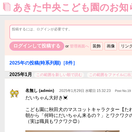
あきた中央こども園のお知
or
管理画面へ
2025年
の投稿(時系列順)
［8件］
2025年1月
この範囲を新しい順で読む
この範囲をファイルに出
名無し (admin)
2025年1月29日 水曜日 15:32:23
Post No.19
だいちゃん大好き💓
こども園に秋田犬のマスコットキャラクター【た
朝から「何時にだいちゃん来るの？」とワクワク
（実は職員もワクワク😊）