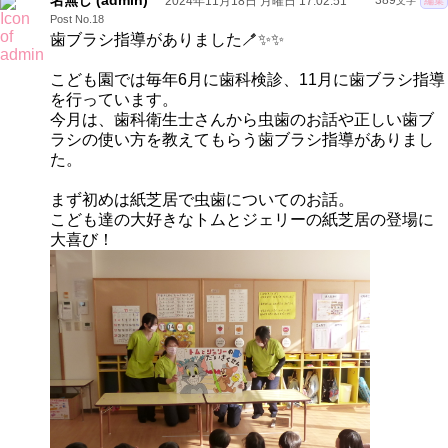
名無し (admin)
2024年11月18日 月曜日 17:02:51
389
文字
編集
Post No.18
歯ブラシ指導がありました🪥✨✨
こども園では毎年6月に歯科検診、11月に歯ブラシ指導
を行っています。
今月は、歯科衛生士さんから虫歯のお話や正しい歯ブ
ラシの使い方を教えてもらう歯ブラシ指導がありまし
た。
まず初めは紙芝居で虫歯についてのお話。
こども達の大好きなトムとジェリーの紙芝居の登場に
大喜び！