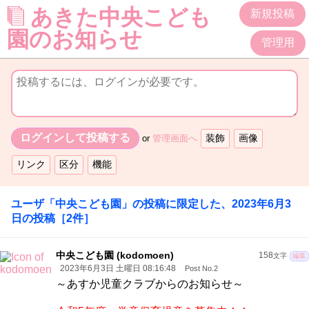
あきた中央こども
新規投稿
園のお知らせ
管理用
or
管理画面へ
ユーザ「
中央こども園
」の投稿に限定した、
2023年6月3
日
の投稿
［2件］
中央こども園 (kodomoen)
158
文字
編集
2023年6月3日 土曜日 08:16:48
Post No.2
～あすか児童クラブからのお知らせ～