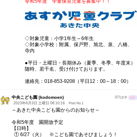
令和5年度 学童保育児童を募集中！！
◇対象児童：小学1年生～6年生
◇対象小学校：附属、保戸野、旭北、泉、八橋、
寺内
●平日・土曜日・長期休み（夏季、冬季、年度末）
随時、若干名、受け付けております。
連絡先：018-853-9208（平日12：00～18：00）
中央こども園 (kodomoen)
371
文字
編集
2023年6月3日 土曜日 08:10:16
Post No.1
～あきた中央こども園からのお知らせ～
令和5年度 園開放予定
【日時】
① 6/27（火） ※こども園であそびましょう！