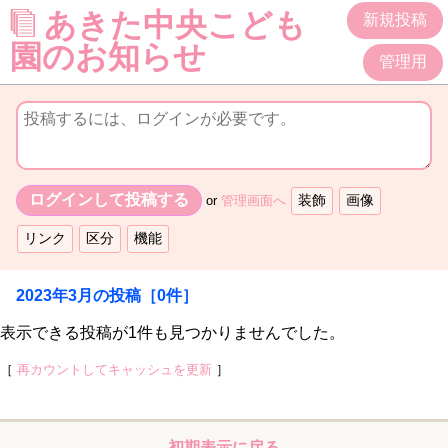
あきた中央こども
新規投稿
園のお知らせ
管理用
or
管理画面へ
2023年3月
の投稿
［0件］
表示できる投稿が1件も見つかりませんでした。
［
再カウントしてキャッシュを更新
］
初期表示に戻る