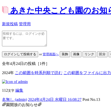
あきた中央こども園のお知
新規投稿
管理用
or
管理画面へ
全年4月24日
の投稿
［1件］
2024年
この範囲を時系列順で読む
この範囲をファイルに出力
112
編集
文字
名無し (admin)
2024年4月24日 水曜日 16:08:27
Post No.13
🌈園開放のお知らせ🌈